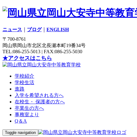
ニュース
｜
ブログ
｜
ENGLISH
〒700-8761
岡山県岡山市北区北長瀬本町19番34号
TEL:086-255-5013 | FAX:086-255-5030
★アクセスはこちら
学校紹介
学校生活
進路
入学を希望される方へ
在校生・ 保護者の方へ
卒業生の方へ
事務室より
Q＆A
Toggle navigation